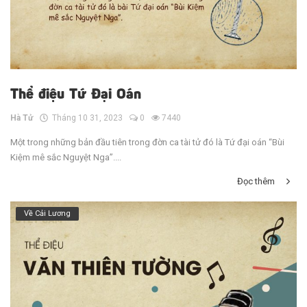
Thể điệu Tứ Đại Oán
Hà Tử
Tháng 10 31, 2023
0
7440
Một trong những bản đầu tiên trong đờn ca tài tử đó là Tứ đại oán “Bùi
Kiệm mê sắc Nguyệt Nga”....
Đọc thêm
Về Cải Lương