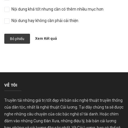
Nội dung khá tốt nhưng cần có thêm nhiều mục hơn
Nội dung hay không cần phải cải thiện
Xem Kết quả
Bỏ phiếu
VỀ TÔI
Truyền tải những giá trị tốt đẹp về bản sắc nghệ thuật truyền thống
của dân tộc, nhất là nghệ thuật Cải lương. Tại đây chúng ta sẽ được
nghe những câu chuyện của các bậc nghệ sĩ tài danh. Hoặc chìm
đắm vào những Cung Đàn Xưa, những điệu lý, bài bản cải lương
hay, những vở cải lương đặc sắc nhất. Về Cải Lương, bạn có thể sẽ