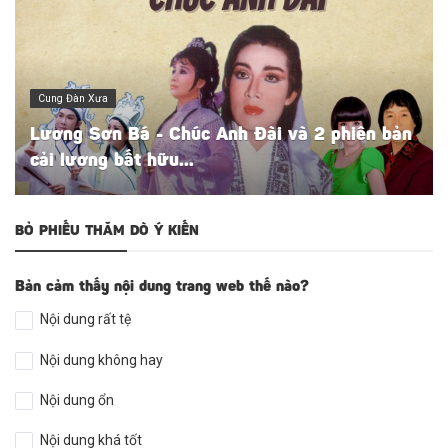
Cung Đàn Xưa
Lương Sơn Bá - Chúc Anh Đài và 2 phiên bản
cải lương bất hữu...
BỎ PHIẾU THĂM DÒ Ý KIẾN
Bản cảm thấy nội dung trang web thế nào?
Nội dung rất tệ
Nội dung không hay
Nội dung ổn
Nội dung khá tốt