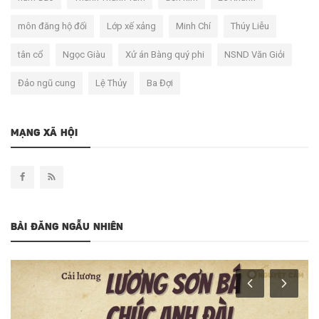
môn đăng hộ đối
Lớp xế xảng
Minh Chí
Thúy Liễu
tân cổ
Ngọc Giàu
Xử án Bàng quý phi
NSND Văn Giỏi
Đảo ngũ cung
Lệ Thủy
Ba Đợi
MẠNG XÃ HỘI
BÀI ĐĂNG NGẪU NHIÊN