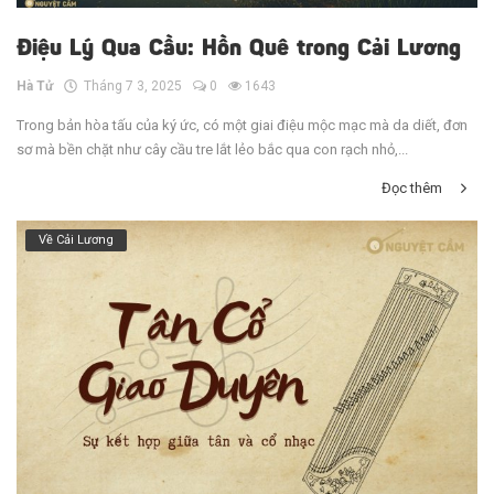
Điệu Lý Qua Cầu: Hồn Quê trong Cải Lương
Hà Tử
Tháng 7 3, 2025
0
1643
Trong bản hòa tấu của ký ức, có một giai điệu mộc mạc mà da diết, đơn
sơ mà bền chặt như cây cầu tre lắt lẻo bắc qua con rạch nhỏ,...
Đọc thêm
Về Cải Lương