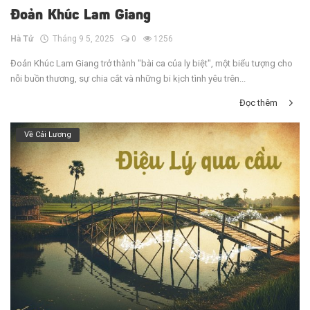
Đoản Khúc Lam Giang
Hà Tử
Tháng 9 5, 2025
0
1256
Đoản Khúc Lam Giang trở thành "bài ca của ly biệt", một biểu tượng cho
nỗi buồn thương, sự chia cắt và những bi kịch tình yêu trên...
Đọc thêm
Về Cải Lương