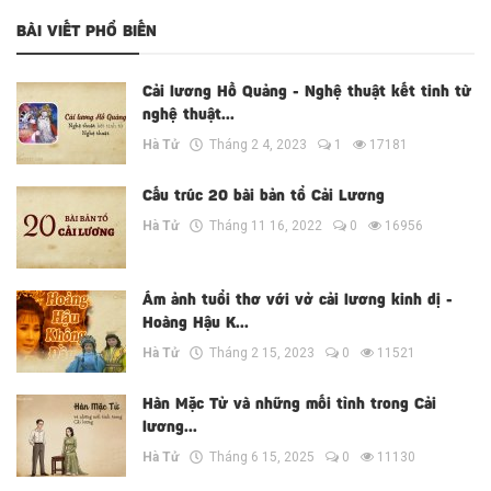
BÀI VIẾT PHỔ BIẾN
Cải lương Hồ Quảng - Nghệ thuật kết tinh từ
nghệ thuật...
Hà Tử
Tháng 2 4, 2023
1
17181
Cấu trúc 20 bài bản tổ Cải Lương
Hà Tử
Tháng 11 16, 2022
0
16956
Ám ảnh tuổi thơ với vở cải lương kinh dị -
Hoàng Hậu K...
Hà Tử
Tháng 2 15, 2023
0
11521
Hàn Mặc Tử và những mối tình trong Cải
lương...
Hà Tử
Tháng 6 15, 2025
0
11130