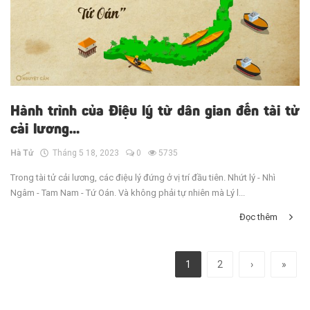
Hành trình của Điệu lý từ dân gian đến tài tử
cải lương...
Hà Tử
Tháng 5 18, 2023
0
5735
Trong tài tử cải lương, các điệu lý đứng ở vị trí đầu tiên. Nhứt lý - Nhì
Ngâm - Tam Nam - Tứ Oán. Và không phải tự nhiên mà Lý l...
Đọc thêm
1
2
›
»