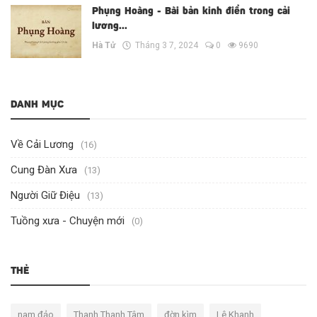
Phụng Hoàng - Bài bản kinh điển trong cải
lương...
Hà Tử
Tháng 3 7, 2024
0
9690
DANH MỤC
Về Cải Lương
(16)
Cung Đàn Xưa
(13)
Người Giữ Điệu
(13)
Tuồng xưa - Chuyện mới
(0)
THẺ
nam đảo
Thanh Thanh Tâm
đờn kìm
Lê Khanh