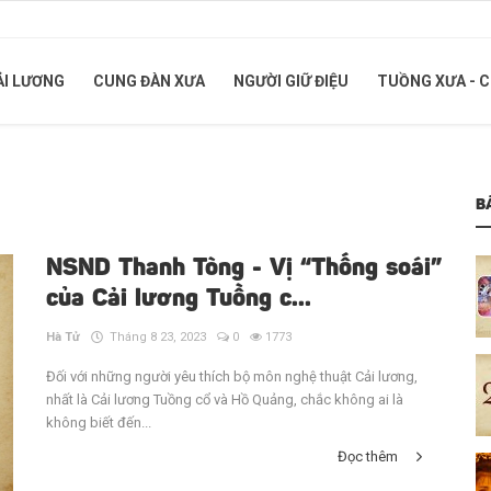
ẢI LƯƠNG
CUNG ĐÀN XƯA
NGƯỜI GIỮ ĐIỆU
TUỒNG XƯA - 
B
NSND Thanh Tòng - Vị “Thống soái”
của Cải lương Tuồng c...
Hà Tử
Tháng 8 23, 2023
0
1773
Đối với những người yêu thích bộ môn nghệ thuật Cải lương,
nhất là Cải lương Tuồng cổ và Hồ Quảng, chắc không ai là
không biết đến...
Đọc thêm