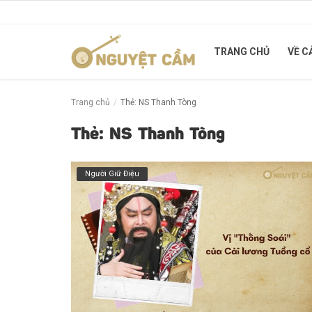
TRANG CHỦ
VỀ C
Trang chủ
Trang chủ
Thẻ: NS Thanh Tòng
Về Cải Lương
Thẻ: NS Thanh Tòng
Cung Đàn Xưa
Người Giữ Điệu
Người Giữ Điệu
Tuồng xưa - Chuyện mới
Liên hệ
Đăng nhập
Đăng ký