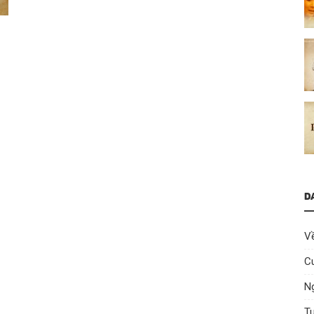
D
V
C
Ng
T