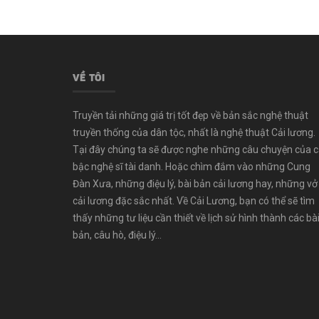
VỀ TÔI
Truyền tải những giá trị tốt đẹp về bản sắc nghệ thuật
truyền thống của dân tộc, nhất là nghệ thuật Cải lương.
Tại đây chúng ta sẽ được nghe những câu chuyện của 
bậc nghệ sĩ tài danh. Hoặc chìm đắm vào những Cung
Đàn Xưa, những điệu lý, bài bản cải lương hay, những vở
cải lương đặc sắc nhất. Về Cải Lương, bạn có thể sẽ tìm
thấy những tư liệu cần thiết về lịch sử hình thành các bà
bản, câu hò, điệu lý...