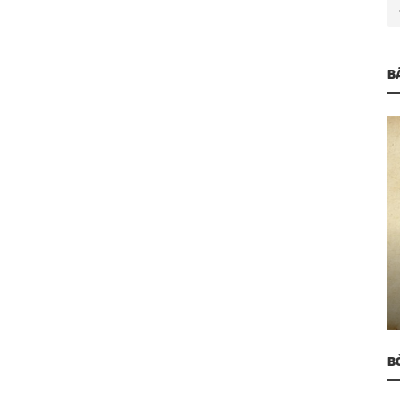
B
Cung Đàn Xưa
Nàng Tô Ánh Nguyệt
B