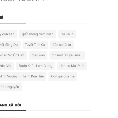
HẺ
lý con sáo
giấc mộng đêm xuân
Dạ Khúc
Hội đồng Dư
Tuyệt Tình Ca
đờn ca tài tử
Ngao Sò Ốc Hến
điệu oán
xin một lần yêu nhau
Văn Giỏi
Đoản Khúc Lam Giang
tâm sự Mai Đình
Minh Vương – Thanh Kim Huệ
Con gái của mẹ
Thảo Nguyên
ẠNG XÃ HỘI