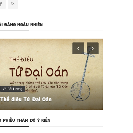
ÀI ĐĂNG NGẪU NHIÊN
Người Giữ Điệu
Về Cải Lương
Minh Vươn
Thể điệu Tứ Đại Oán
Ông hoàng
Ỏ PHIẾU THĂM DÒ Ý KIẾN