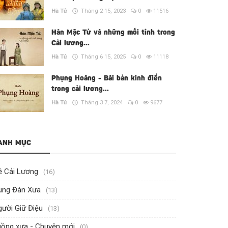
Hà Tử
Tháng 2 15, 2023
0
11516
Hàn Mặc Tử và những mối tình trong
Cải lương...
Hà Tử
Tháng 6 15, 2025
0
11118
Phụng Hoàng - Bài bản kinh điển
trong cải lương...
Hà Tử
Tháng 3 7, 2024
0
9677
ANH MỤC
ề Cải Lương
(16)
ung Đàn Xưa
(13)
ười Giữ Điệu
(13)
uồng xưa - Chuyện mới
(0)