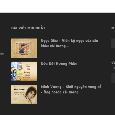
BÀI VIẾT MỚI NHẤT
M
Ngọc Giàu - Viên kỳ ngọc của sân
khấu cải lương...
các
Đă
Nửa Đời Hương Phấn
tr
i
Minh Vương - Khôi nguyên vọng cổ
- Ông hoàng cải lương...