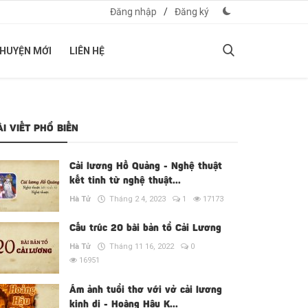
Đăng nhập
/
Đăng ký
CHUYỆN MỚI
LIÊN HỆ
ÀI VIẾT PHỔ BIẾN
Cải lương Hồ Quảng - Nghệ thuật
kết tinh từ nghệ thuật...
Hà Tử
Tháng 2 4, 2023
1
17173
Cấu trúc 20 bài bản tổ Cải Lương
Hà Tử
Tháng 11 16, 2022
0
16951
Ám ảnh tuổi thơ với vở cải lương
kinh dị - Hoàng Hậu K...