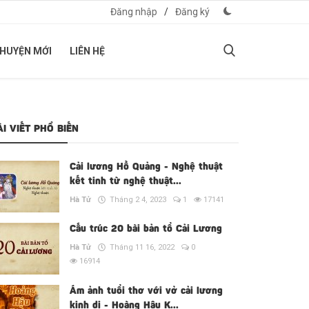
Đăng nhập
/
Đăng ký
CHUYỆN MỚI
LIÊN HỆ
ÀI VIẾT PHỔ BIẾN
Cải lương Hồ Quảng - Nghệ thuật
kết tinh từ nghệ thuật...
Hà Tử
Tháng 2 4, 2023
1
17141
Cấu trúc 20 bài bản tổ Cải Lương
Hà Tử
Tháng 11 16, 2022
0
16914
Ám ảnh tuổi thơ với vở cải lương
kinh dị - Hoàng Hậu K...