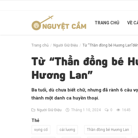
TRANG CHỦ
VỀ C
Trang chủ
Trang chủ
Người Giữ Điệu
Từ “Thần đồng bé Hương Lan”đế
Về Cải Lương
Từ “Thần đồng bé H
Cung Đàn Xưa
Hương Lan”
Người Giữ Điệu
Ba tuổi, dù chưa biết chữ, nhưng đã rành 6 câu vọ
Tuồng xưa - Chuyện mới
thành một danh ca huyền thoại.
Người Giữ Điệu
Tháng 1 10, 2024
0
1645
Liên hệ
Thẻ
Đăng nhập
vọng cổ
cải lương
Thần đồng bé Hương Lan
Đăng ký