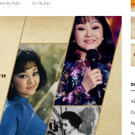
aris By Night
Cú Tây Bắc
D
V
C
Ng
T