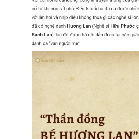
Với cái nôi là cải lương, cũng là truyền thống của g
cổ từ khi còn rất nhỏ. Đến 5 tuổi bà đã ca được nhiề
với làn hơi và nhịp điệu không thua gì các nghệ sĩ l
đã có nghệ danh
Hương Lan
(Nghệ sĩ
Hữu Phước
g
Bạch Lan
), lúc đó được bà nội dẫn đi ca tại các quá
danh ca “vạn người mê”.
Về Cải Lương
Đoản Khúc Lam Giang