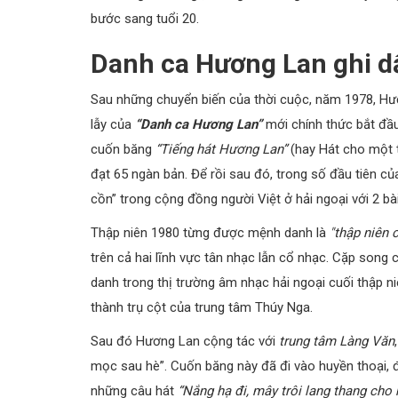
bước sang tuổi 20.
Danh ca Hương Lan ghi dấ
Sau những chuyển biến của thời cuộc, năm 1978, Hươ
lẫy của
“Danh ca Hương Lan”
mới chính thức bắt đầ
cuốn băng
“Tiếng hát Hương Lan”
(hay Hát cho một t
đạt 65 ngàn bản. Để rồi sau đó, trong số đầu tiên c
cồn” trong cộng đồng người Việt ở hải ngoại với 2 bà
Thập niên 1980 từng được mệnh danh là
"thập niên 
trên cả hai lĩnh vực tân nhạc lẫn cổ nhạc. Cặp song 
danh trong thị trường âm nhạc hải ngoại cuối thập n
thành trụ cột của trung tâm Thúy Nga.
Sau đó Hương Lan cộng tác với
trung tâm Làng Văn
mọc sau hè”. Cuốn băng này đã đi vào huyền thoại, 
những câu hát
“Nắng hạ đi, mây trôi lang thang cho