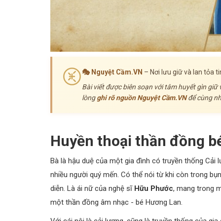
🎭 Nguyệt Cầm.VN
– Nơi lưu giữ và lan tỏa 
Bài viết được biên soạn với tâm huyết gìn giữ
lòng
ghi rõ nguồn Nguyệt Cầm.VN
để cùng nha
Huyền thoại thần đồng b
Bà là hậu duệ của một gia đình có truyền thống Cải l
nhiều người quý mến. Có thể nói từ khi còn trong bụ
diễn. Là ái nữ của nghệ sĩ
Hữu Phước
, mang trong m
một thần đồng âm nhạc - bé Hương Lan.