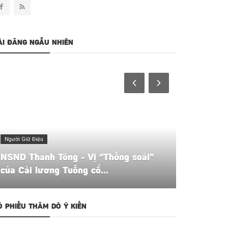
ÀI ĐĂNG NGẪU NHIÊN
Người Giữ Điệu
Người Giữ Điệu
NSND Thanh Tòng - Vị “Thống soái”
NSND Út T
của Cải lương Tuồng cổ...
Cổ Miền 
Ỏ PHIẾU THĂM DÒ Ý KIẾN