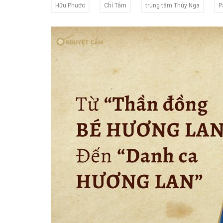
Hữu Phước
Chí Tâm
trung tâm Thúy Nga
P