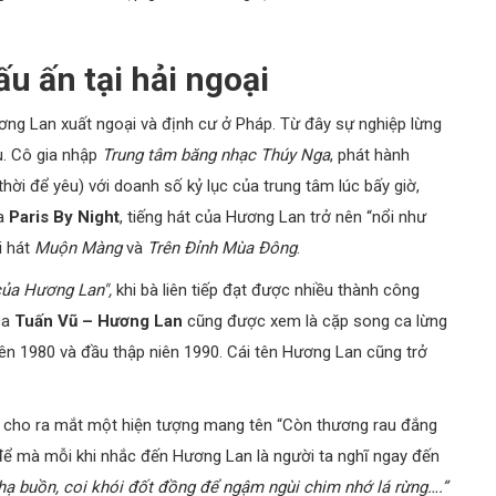
u ấn tại hải ngoại
ng Lan xuất ngoại và định cư ở Pháp. Từ đây sự nghiệp lừng
u. Cô gia nhập
Trung tâm băng nhạc Thúy Nga
, phát hành
hời để yêu) với doanh số kỷ lục của trung tâm lúc bấy giờ,
ủa
Paris By Night
, tiếng hát của Hương Lan trở nên “nổi như
i hát
Muộn Màng
và
Trên Đỉnh Mùa Đông
.
của Hương Lan",
khi bà liên tiếp đạt được nhiều thành công
ca
Tuấn Vũ – Hương Lan
cũng được xem là cặp song ca lừng
iên 1980 và đầu thập niên 1990. Cái tên Hương Lan cũng trở
, cho ra mắt một hiện tượng mang tên “Còn thương rau đắng
để mà mỗi khi nhắc đến Hương Lan là người ta nghĩ ngay đến
 hạ buồn, coi khói đốt đồng để ngậm ngùi chim nhớ lá rừng….”