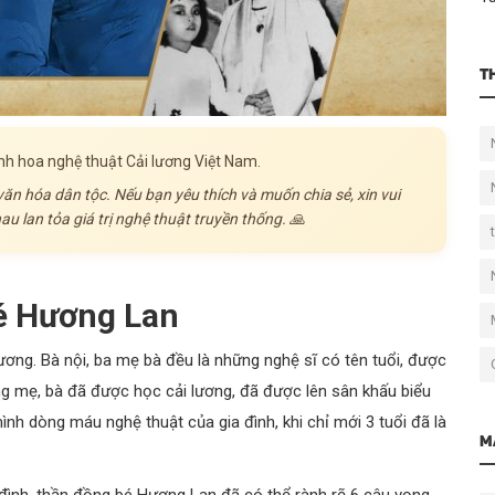
T
tinh hoa nghệ thuật Cải lương Việt Nam.
 văn hóa dân tộc. Nếu bạn yêu thích và muốn chia sẻ, xin vui
u lan tỏa giá trị nghệ thuật truyền thống. 🙏
é Hương Lan
ương. Bà nội, ba mẹ bà đều là những nghệ sĩ có tên tuổi, được
ng mẹ, bà đã được học cải lương, đã được lên sân khấu biểu
ình dòng máu nghệ thuật của gia đình, khi chỉ mới 3 tuổi đã là
M