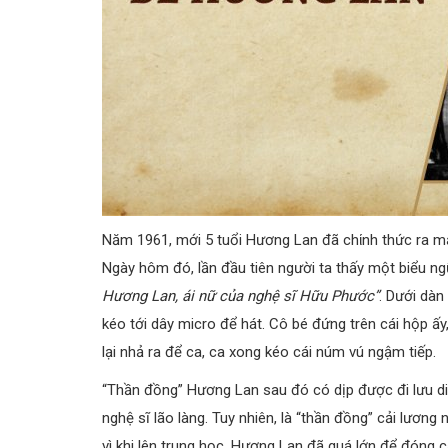
Năm 1961, mới 5 tuổi Hương Lan đã chίnh thức ra mắ
Ngày hôm đó, lần đầu tiên người ta thấy một biểu n
Hương Lan, ái nữ của nghệ sĩ Hữu Phước”
. Dưới dàn
kéo tới dây micro để hát. Cô bé đứng trên cái hộp ấy
lại nhả ra để ca, ca xong kе́o cái núm vú ngậm tiếp.
“Thần đồng” Hương Lan sau đó có dịp được đi lưu diễ
nghệ sĩ lão làng. Tuy nhiên, là “thần đồng” cải lương 
vì khi lên trung học, Hương Lan đã quá lớn để đóng