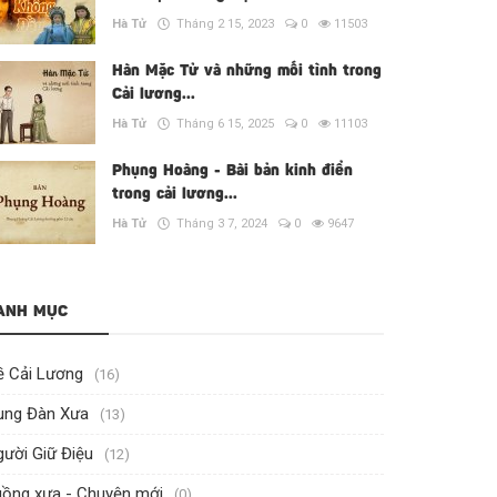
Hà Tử
Tháng 2 15, 2023
0
11503
Hàn Mặc Tử và những mối tình trong
Cải lương...
Hà Tử
Tháng 6 15, 2025
0
11103
Phụng Hoàng - Bài bản kinh điển
trong cải lương...
Hà Tử
Tháng 3 7, 2024
0
9647
ANH MỤC
ề Cải Lương
(16)
ung Đàn Xưa
(13)
ười Giữ Điệu
(12)
uồng xưa - Chuyện mới
(0)