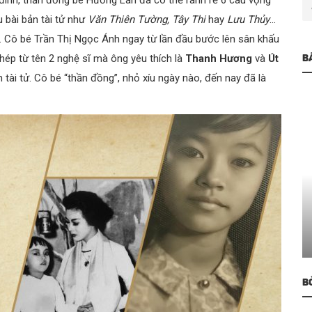
ia đình, thần đồng bé Hương Lan đã có thể rành rẽ 6 câu vọng
u bài bản tài tử như
Văn Thiên Tường, Tây Thi
hay
Lưu Thủy
…
ớn. Cô bé Trần Thị Ngọc Ánh ngay từ lần đầu bước lên sân khấu
hép từ tên 2 nghệ sĩ mà ông yêu thích là
Thanh Hương
và
Út
B
n tài tử. Cô bé “thần đồng”, nhỏ xíu ngày nào, đến nay đã là
Cung Đàn Xưa
Hàn Mặc Tử và những mối tình trong
Cải lương
B