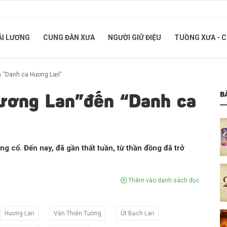
ẢI LƯƠNG
CUNG ĐÀN XƯA
NGƯỜI GIỮ ĐIỆU
TUỒNG XƯA - 
n “Danh ca Hương Lan”
B
ương Lan”đến “Danh ca
ng cổ. Đến nay, đã gần thất tuần, từ thần đồng đã trở
Thêm vào danh sách đọc
Hương Lan
Văn Thiên Tường
Út Bạch Lan