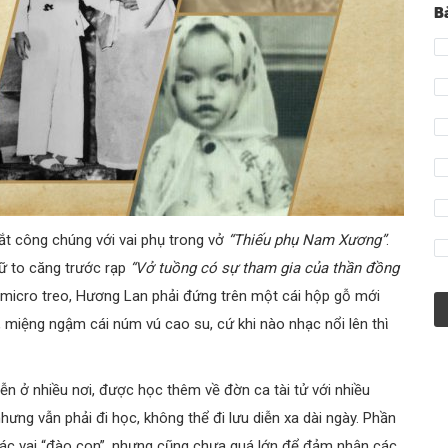
B
t công chúng với vai phụ trong vở
“Thiếu phụ Nam Xương”
.
gữ to căng trước rạp
“Vở tuồng có sự tham gia của thần đồng
 micro treo, Hương Lan phải đứng trên một cái hộp gỗ mới
, miệng ngậm cái núm vú cao su, cứ khi nào nhạc nổi lên thὶ
n ở nhiều nơi, được học thêm về đờn ca tài tử với nhiều
nhưng vẫn phải đi học, không thể đi lưu diễn xa dài ngày. Phần
 các vai “đào con”, nhưng cũng chưa quá lớn để đảm nhận các