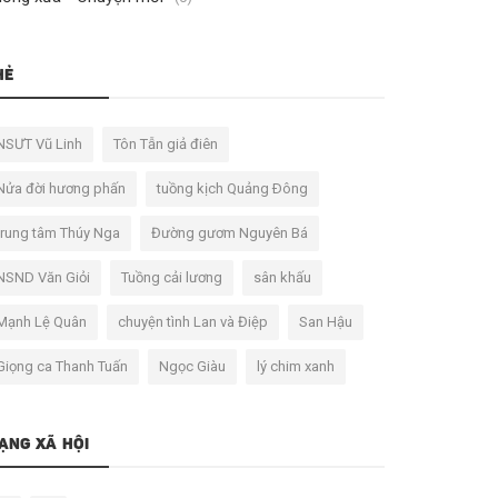
HẺ
NSƯT Vũ Linh
Tôn Tẫn giả điên
Nửa đời hương phấn
tuồng kịch Quảng Ðông
trung tâm Thúy Nga
Đường gươm Nguyên Bá
NSND Văn Giỏi
Tuồng cải lương
sân khấu
Mạnh Lệ Quân
chuyện tình Lan và Điệp
San Hậu
Giọng ca Thanh Tuấn
Ngọc Giàu
lý chim xanh
ẠNG XÃ HỘI