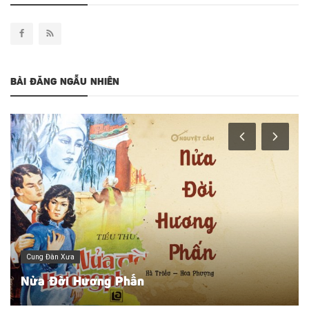
BÀI ĐĂNG NGẪU NHIÊN
Về Cải Lương
Hành trình của Điệu lý từ dân gian đến tài tử
cải lương...