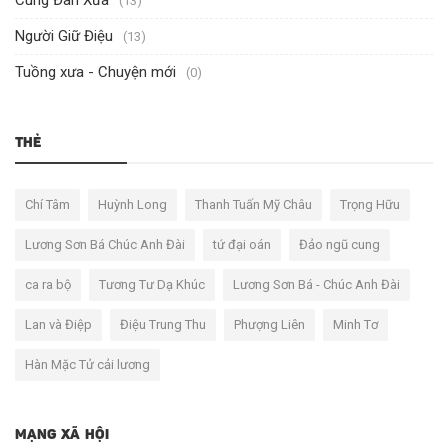
Cung Đàn Xưa
(13)
Người Giữ Điệu
(13)
Tuồng xưa - Chuyện mới
(0)
THẺ
Chí Tâm
Huỳnh Long
Thanh Tuấn Mỹ Châu
Trọng Hữu
Lương Sơn Bá Chúc Anh Đài
tứ đại oán
Đảo ngũ cung
ca ra bộ
Tương Tư Dạ Khúc
Lương Sơn Bá - Chúc Anh Đài
Lan và Điệp
Điệu Trung Thu
Phượng Liên
Minh Tơ
Hàn Mặc Tử cải lương
MẠNG XÃ HỘI