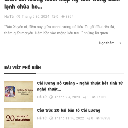
lạnh chùa ho...
Hà Tử
Tháng 5 30, 2024
0
3364
“Bảo Xuyên ơi, đêm nay giữa canh trường cô liêu. Ta gối đầu trên đá,
thèm giấc mơ yêu. Đắm hồn vào mộng liêu trai…” những lời quen...
Đọc thêm
BÀI VIẾT PHỔ BIẾN
Cải lương Hồ Quảng - Nghệ thuật kết tinh từ
nghệ thuật...
Hà Tử
Tháng 2 4, 2023
1
17182
Cấu trúc 20 bài bản tổ Cải Lương
Hà Tử
Tháng 11 16, 2022
0
16958