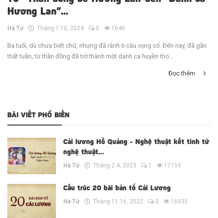
Hương Lan”...
Hà Tử
Tháng 1 10, 2024
0
1646
Ba tuổi, dù chưa biết chữ, nhưng đã rành 6 câu vọng cổ. Đến nay, đã gần
thất tuần, từ thần đồng đã trở thành một danh ca huyền tho...
Đọc thêm
BÀI VIẾT PHỔ BIẾN
Cải lương Hồ Quảng - Nghệ thuật kết tinh từ
nghệ thuật...
Hà Tử
Tháng 2 4, 2023
1
17159
Cấu trúc 20 bài bản tổ Cải Lương
Hà Tử
Tháng 11 16, 2022
0
16935