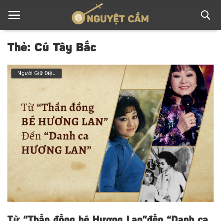
Thẻ: Cú Tây Bắc
Trang chủ
Người Giữ Điệu
Về Cải Lương
Cung Đàn Xưa
Người Giữ Điệu
Tuồng xưa - Chuyện mới
Liên hệ
Đăng nhập
Từ “Thần đồng bé Hương Lan”đến “Danh ca
Đăng ký