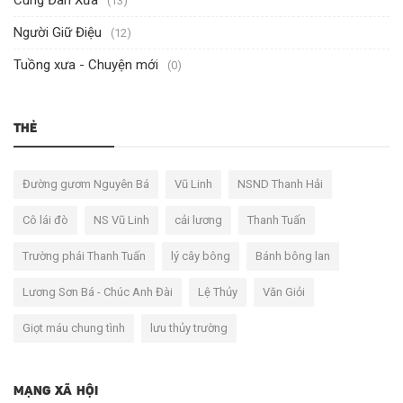
Cung Đàn Xưa
(13)
Người Giữ Điệu
(12)
Tuồng xưa - Chuyện mới
(0)
THẺ
Đường gươm Nguyên Bá
Vũ Linh
NSND Thanh Hải
Cô lái đò
NS Vũ Linh
cải lương
Thanh Tuấn
Trường phái Thanh Tuấn
lý cây bông
Bánh bông lan
Lương Sơn Bá - Chúc Anh Đài
Lệ Thủy
Văn Giỏi
Giọt máu chung tình
lưu thủy trường
MẠNG XÃ HỘI