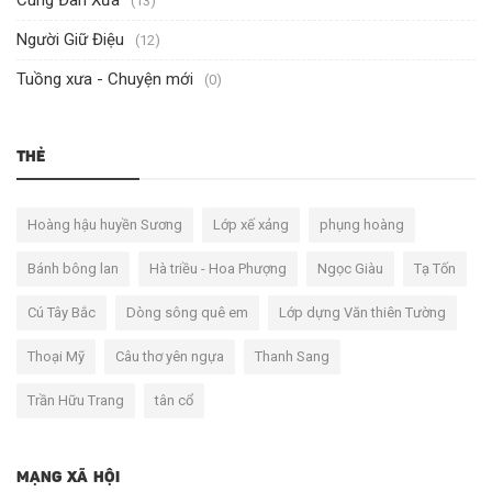
Cung Đàn Xưa
(13)
Người Giữ Điệu
(12)
Tuồng xưa - Chuyện mới
(0)
THẺ
Hoàng hậu huyền Sương
Lớp xế xảng
phụng hoàng
Bánh bông lan
Hà triều - Hoa Phượng
Ngọc Giàu
Tạ Tốn
Cú Tây Bắc
Dòng sông quê em
Lớp dựng Văn thiên Tường
Thoại Mỹ
Câu thơ yên ngựa
Thanh Sang
Trần Hữu Trang
tân cổ
MẠNG XÃ HỘI