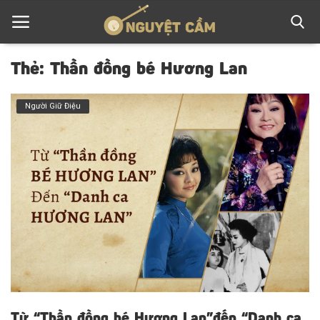
Thẻ: Thần đồng bé Hương Lan
Trang chủ
Người Giữ Điệu
Về Cải Lương
Cung Đàn Xưa
Người Giữ Điệu
Tuồng xưa - Chuyện mới
Liên hệ
Đăng nhập
Từ “Thần đồng bé Hương Lan”đến “Danh ca
Đăng ký