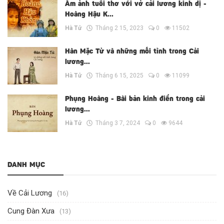
Ám ảnh tuổi thơ với vở cải lương kinh dị -
Hoàng Hậu K...
Hà Tử
Tháng 2 15, 2023
0
11502
Hàn Mặc Tử và những mối tình trong Cải
lương...
Hà Tử
Tháng 6 15, 2025
0
11099
Phụng Hoàng - Bài bản kinh điển trong cải
lương...
Hà Tử
Tháng 3 7, 2024
0
9644
DANH MỤC
Về Cải Lương
(16)
Cung Đàn Xưa
(13)