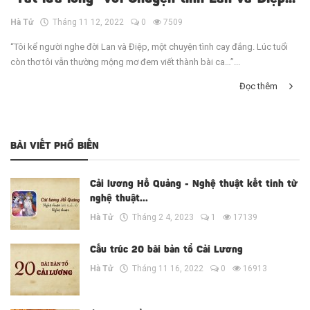
Hà Tử
Tháng 11 12, 2022
0
7509
“Tôi kể người nghe đời Lan và Điệp, một chuyện tình cay đắng. Lúc tuổi
còn thơ tôi vẫn thường mộng mơ đem viết thành bài ca…”...
Đọc thêm
BÀI VIẾT PHỔ BIẾN
Cải lương Hồ Quảng - Nghệ thuật kết tinh từ
nghệ thuật...
Hà Tử
Tháng 2 4, 2023
1
17139
Cấu trúc 20 bài bản tổ Cải Lương
Hà Tử
Tháng 11 16, 2022
0
16913