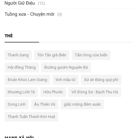
Người Giữ Điệu
(12)
Tuồng xưa - Chuyện mới
(0)
THẺ
Thanh Sang
Tôn Tẫn giả điên
Tấm lòng của biển
Hội đồng Thăng
Đường gươm Nguyên Bá
Đoản Khúc Lam Giang
tình mẫu tử
Xử án Bàng quý phi
Khương Linh Tá
Hữu Phước
Võ Đông Sơ - Bạch Thu Hà
Song Linh
Âu Thiên Vũ
giấc mộng đêm xuân
Thanh Tuấn Thanh Kim Huệ