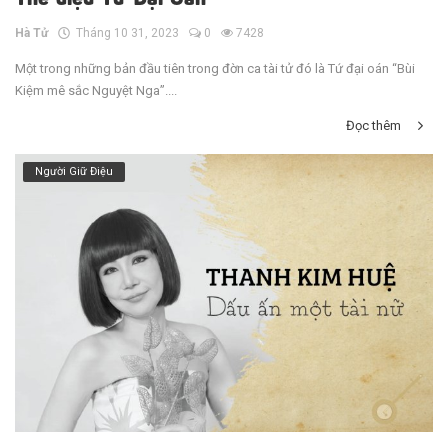
Thể điệu Tứ Đại Oán
Hà Tử
Tháng 10 31, 2023
0
7428
Một trong những bản đầu tiên trong đờn ca tài tử đó là Tứ đại oán “Bùi
Kiệm mê sắc Nguyệt Nga”....
Đọc thêm
Người Giữ Điệu