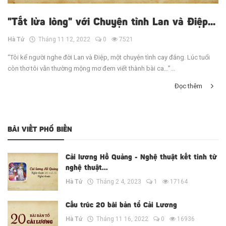
"Tắt lửa lòng" với Chuyện tình Lan và Điệp...
Hà Tử
Tháng 11 12, 2022
0
7521
“Tôi kể người nghe đời Lan và Điệp, một chuyện tình cay đắng. Lúc tuổi
còn thơ tôi vẫn thường mộng mơ đem viết thành bài ca…”...
Đọc thêm
BÀI VIẾT PHỔ BIẾN
Cải lương Hồ Quảng - Nghệ thuật kết tinh từ
nghệ thuật...
Hà Tử
Tháng 2 4, 2023
1
17164
Cấu trúc 20 bài bản tổ Cải Lương
Hà Tử
Tháng 11 16, 2022
0
16936