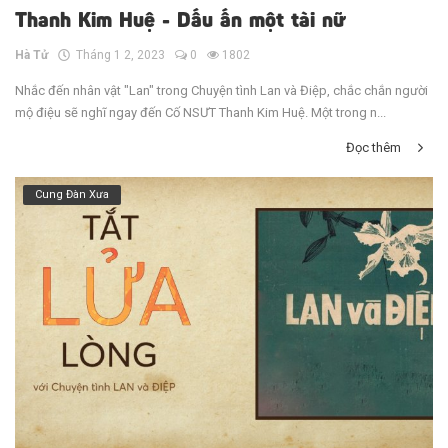
Thanh Kim Huệ - Dấu ấn một tài nữ
Hà Tử
Tháng 1 2, 2023
0
1802
Nhắc đến nhân vật "Lan" trong Chuyện tình Lan và Điệp, chắc chắn người
mộ điệu sẽ nghĩ ngay đến Cố NSƯT Thanh Kim Huệ. Một trong n...
Đọc thêm
Cung Đàn Xưa