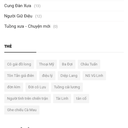
Cung Đàn Xưa
(13)
Người Giữ Điệu
(12)
Tuồng xưa - Chuyện mới
(0)
THẺ
Cô gái đồ long
Thoại Mỹ
Ba Đợi
Châu Tuấn
Tôn Tẫn giả điên
điệu lý
Diệp Lang
NS Vũ Linh
đờn kìm
Đời cô Lựu
Tuồng cải lương
Người tình trên chiến trận
Tài Linh
tân cổ
Ghe chiếu Cà Mau