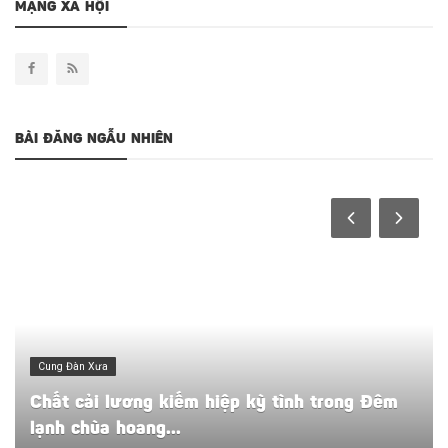
MẠNG XÃ HỘI
BÀI ĐĂNG NGẪU NHIÊN
Cung Đàn Xưa
Chất cải lương kiếm hiệp kỳ tình trong Đêm
lạnh chùa hoang...