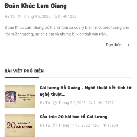
Đoản Khúc Lam Giang
Hà Tử
Tháng 9 5, 2025
0
1252
Đoản Khúc Lam Giang trở thành "bài ca của ly biệt", một biểu tượng cho
nỗi buồn thương, sự chia cắt và những bi kịch tình yêu trên...
Đọc thêm
BÀI VIẾT PHỔ BIẾN
Cải lương Hồ Quảng - Nghệ thuật kết tinh từ
nghệ thuật...
Hà Tử
Tháng 2 4, 2023
1
17177
Cấu trúc 20 bài bản tổ Cải Lương
Hà Tử
Tháng 11 16, 2022
0
16954