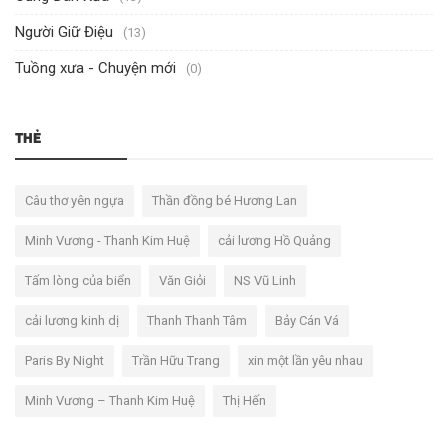
Người Giữ Điệu
(13)
Tuồng xưa - Chuyện mới
(0)
THẺ
Câu thơ yên ngựa
Thần đồng bé Hương Lan
Minh Vương - Thanh Kim Huệ
cải lương Hồ Quảng
Tấm lòng của biển
Văn Giỏi
NS Vũ Linh
cải lương kinh dị
Thanh Thanh Tâm
Bảy Cán Vá
Paris By Night
Trần Hữu Trang
xin một lần yêu nhau
Minh Vương – Thanh Kim Huệ
Thị Hến