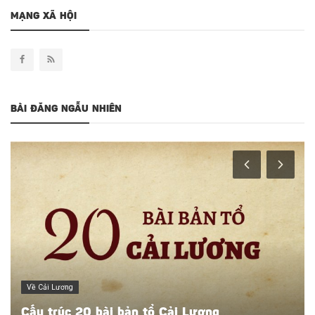
MẠNG XÃ HỘI
BÀI ĐĂNG NGẪU NHIÊN
Cung Đàn Xưa
"Tắt lửa lòng" với Chuyện tình Lan và Điệp