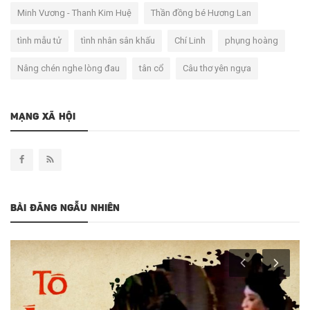
Minh Vương - Thanh Kim Huệ
Thần đồng bé Hương Lan
tình mẫu tử
tình nhân sân khấu
Chí Linh
phụng hoàng
Nâng chén nghe lòng đau
tân cổ
Câu thơ yên ngựa
MẠNG XÃ HỘI
BÀI ĐĂNG NGẪU NHIÊN