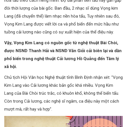
hòa tấu theo cách riêng mình. Độ dài phần tiền tấu này gần gấp
đôi thời lượng của bài gốc. Ban đầu, 2 nhạc sĩ dùng Vọng kim
Lang (đã chuyển thể) làm nhạc nền hòa tấu, Tuy nhiên sau đó,
Vọng Kim Lang được viết lời ca và phổ biến đến mức hầu như
tuồng cải lương nào cũng có sự xuất hiện của thể điệu này.
Vậy, Vọng Kim Lang có nguồn gốc từ nghệ thuật Bài Chòi,
được NSND Thanh Hải và NSND Văn Giỏi cải biên lại và dần
phổ biến trong nghệ thuật
Cải lương Hồ Quảng
đến Tâm lý
xã hội.
Chủ tịch Hội Văn học Nghệ thuật tỉnh Bình Định nhận xét: "Vọng
Kim Lang vào Cải lương khác bản gốc khá nhiều. Vọng Kim
Lang của Bài Chòi trúc trắc, có khuôn khổ, không thể biến tấu.
Còn trong
Cải lương
, các nghệ sĩ ngâm, ca điệu này một cách
mượt mà, rất hay và hợp”.