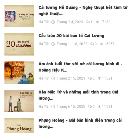
Cải lương Hồ Quảng - Nghệ thuật kết tinh từ
nghệ thuật...
Hà Tử
Tháng 2 4, 2023
1
17182
Cấu trúc 20 bài bản tổ Cải Lương
Hà Tử
Tháng 11 16, 2022
0
16957
Ám ảnh tuổi thơ với vở cải lương kinh dị -
Hoàng Hậu K...
Hà Tử
Tháng 2 15, 2023
0
11521
Hàn Mặc Tử và những mối tình trong Cải
lương...
Hà Tử
Tháng 6 15, 2025
0
11131
Phụng Hoàng - Bài bản kinh điển trong cải
lương...