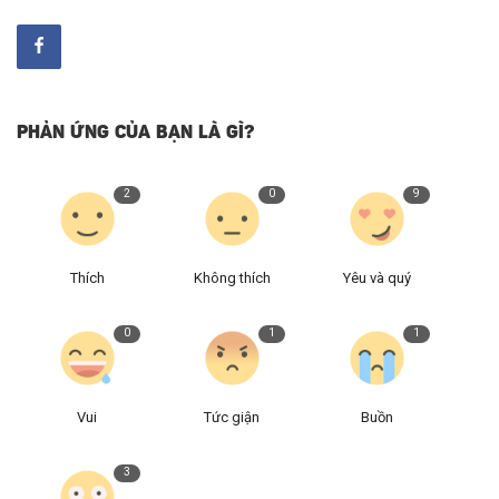
PHẢN ỨNG CỦA BẠN LÀ GÌ?
2
0
9
Thích
Không thích
Yêu và quý
0
1
1
Vui
Tức giận
Buồn
3