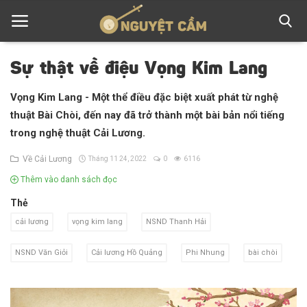
Sự thật về điệu Vọng Kim Lang
Vọng Kim Lang - Một thể điều đặc biệt xuất phát từ nghệ
Trang chủ
thuật Bài Chòi, đến nay đã trở thành một bài bản nổi tiếng
Về Cải Lương
trong nghệ thuật Cải Lương.
Cung Đàn Xưa
Về Cải Lương
Tháng 11 24, 2022
0
6116
Thêm vào danh sách đọc
Người Giữ Điệu
Thẻ
Tuồng xưa - Chuyện mới
cải lương
vọng kim lang
NSND Thanh Hải
Liên hệ
NSND Văn Giỏi
Cải lương Hồ Quảng
Phi Nhung
bài chòi
Đăng nhập
Đăng ký