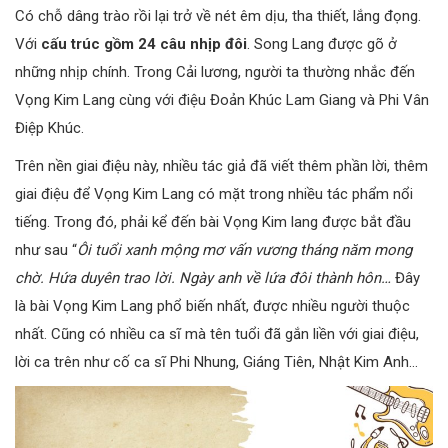
Có chỗ dâng trào rồi lại trở về nét êm dịu, tha thiết, lắng đọng.
Với
cấu trúc gồm 24 câu nhịp đôi
. Song Lang được gõ ở
những nhịp chính. Trong Cải lương, người ta thường nhắc đến
Vọng Kim Lang cùng với điệu Đoản Khúc Lam Giang và Phi Vân
Điệp Khúc.
Trên nền giai điệu này, nhiều tác giả đã viết thêm phần lời, thêm
giai điệu để Vọng Kim Lang có mặt trong nhiều tác phẩm nổi
tiếng. Trong đó, phải kể đến bài Vọng Kim lang được bắt đầu
như sau “
Ôi tuổi xanh mộng mơ vấn vương tháng năm mong
chờ. Hứa duyên trao lời. Ngày anh về lứa đôi thành hôn…
Đây
là bài Vọng Kim Lang phổ biến nhất, được nhiều người thuộc
nhất. Cũng có nhiều ca sĩ mà tên tuổi đã gắn liền với giai điệu,
lời ca trên như cố ca sĩ Phi Nhung, Giáng Tiên, Nhật Kim Anh…