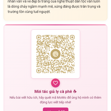
nhân văn và vẻ đẹp bi tráng của nghệ thuật dân tộc vẫn luôn
là dòng chảy ngầm mạnh mẽ, xứng đáng được trân trọng và
trường tồn cùng tuế nguyệt.
Mời tác giả ly cà phê ☕
Nếu bài viết hữu ích, hãy quét mã MoMo để ủng hộ mình có thêm
động lực viết tiếp nhé!