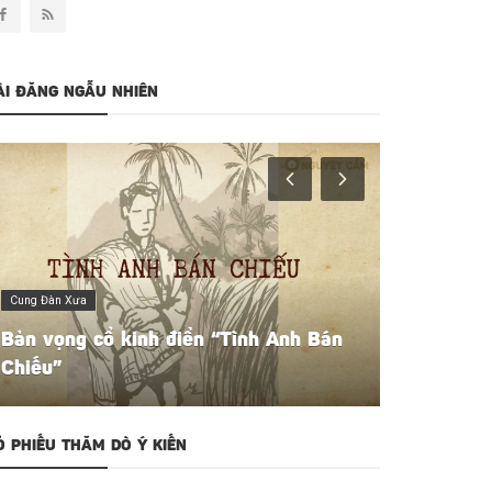
ÀI ĐĂNG NGẪU NHIÊN
Người Giữ Điệu
Tình Anh Bán
Trường phái vọng cổ độc đáo - Th
Tuấn
Ỏ PHIẾU THĂM DÒ Ý KIẾN