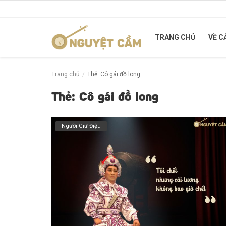
TRANG CHỦ
VỀ C
Trang chủ
Trang chủ
Thẻ: Cô gái đồ long
Về Cải Lương
Thẻ: Cô gái đồ long
Cung Đàn Xưa
Người Giữ Điệu
Người Giữ Điệu
Tuồng xưa - Chuyện mới
Liên hệ
Đăng nhập
Đăng ký