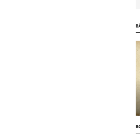
B
Cung Đàn Xưa
òng - Vị “Thống soái”
Bản vọng cổ kinh điển “
 Tuồng cổ...
Chiếu”
B