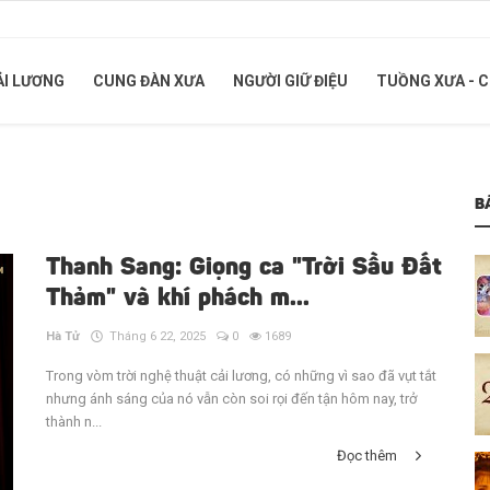
ẢI LƯƠNG
CUNG ĐÀN XƯA
NGƯỜI GIỮ ĐIỆU
TUỒNG XƯA - 
B
Thanh Sang: Giọng ca "Trời Sầu Đất
Thảm" và khí phách m...
Hà Tử
Tháng 6 22, 2025
0
1689
Trong vòm trời nghệ thuật cải lương, có những vì sao đã vụt tắt
nhưng ánh sáng của nó vẫn còn soi rọi đến tận hôm nay, trở
thành n...
Đọc thêm