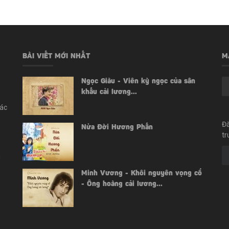
BÀI VIẾT MỚI NHẤT
M
Ngọc Giàu - Viên kỳ ngọc của sân
khấu cải lương...
các
Đă
Nửa Đời Hương Phấn
tr
i
Minh Vương - Khôi nguyên vọng cổ
- Ông hoàng cải lương...