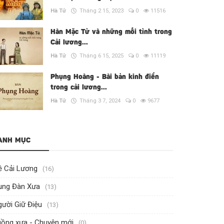
Hà Tử
Tháng 2 15, 2023
0
11516
Hàn Mặc Tử và những mối tình trong
Cải lương...
Hà Tử
Tháng 6 15, 2025
0
11119
Phụng Hoàng - Bài bản kinh điển
trong cải lương...
Hà Tử
Tháng 3 7, 2024
0
9677
ANH MỤC
ề Cải Lương
(16)
ung Đàn Xưa
(13)
ười Giữ Điệu
(13)
uồng xưa - Chuyện mới
(0)