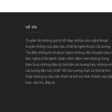
VỀ TÔI
Truyền tải những giá trị tốt đẹp về bản sắc nghệ thuật
truyền thống của dân tộc, nhất là nghệ thuật Cải lương.
Tại đây chúng ta sẽ được nghe những câu chuyện của 
bậc nghệ sĩ tài danh. Hoặc chìm đắm vào những Cung
Đàn Xưa, những điệu lý, bài bản cải lương hay, những vở
cải lương đặc sắc nhất. Về Cải Lương, bạn có thể sẽ tìm
thấy những tư liệu cần thiết về lịch sử hình thành các bà
bản, câu hò, điệu lý...