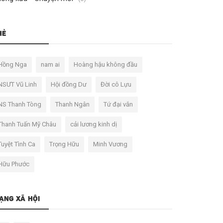
HẺ
Hồng Nga
nam ai
Hoàng hậu không đầu
NSƯT Vũ Linh
Hội đồng Dư
Đời cô Lựu
NS Thanh Tòng
Thanh Ngân
Tứ đại vắn
Thanh Tuấn Mỹ Châu
cải lương kinh dị
Tuyệt Tình Ca
Trọng Hữu
Minh Vương
Hữu Phước
ẠNG XÃ HỘI