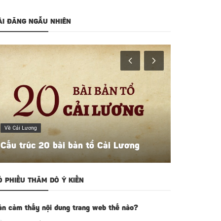
ÀI ĐĂNG NGẪU NHIÊN
Người Giữ Điệu
Về Cải Lương
NSƯT Vũ L
Cấu trúc 20 bài bản tổ Cải Lương
“người tìn
Ỏ PHIẾU THĂM DÒ Ý KIẾN
ản cảm thấy nội dung trang web thế nào?