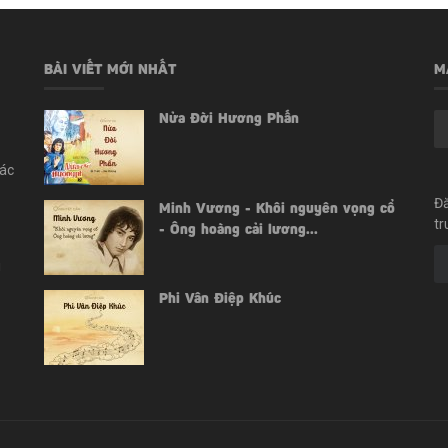
BÀI VIẾT MỚI NHẤT
M
Nửa Đời Hương Phấn
các
Đă
Minh Vương - Khôi nguyên vọng cổ
tr
- Ông hoàng cải lương...
i
Phi Vân Điệp Khúc