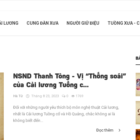
ẢI LƯƠNG
CUNG ĐÀN XƯA
NGƯỜI GIỮ ĐIỆU
TUỒNG XƯA - 
B
NSND Thanh Tòng - Vị “Thống soái”
của Cải lương Tuồng c...
Hà Tử
Tháng 8 23, 2023
0
1769
Đối với những người yêu thích bộ môn nghệ thuật Cải lương,
nhất là Cải lương Tuồng cổ và Hồ Quảng, chắc không ai là
không biết đến...
Đọc thêm