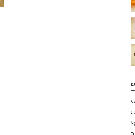
D
V
C
Ng
T