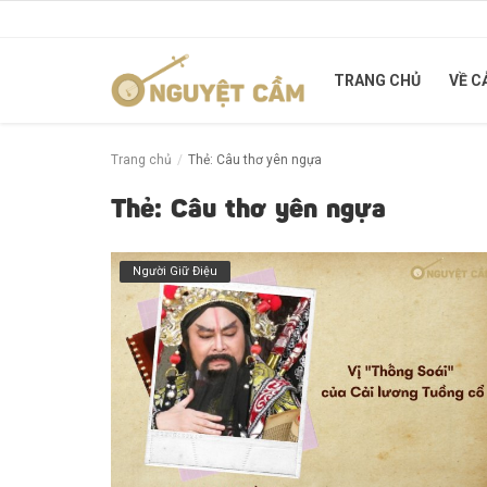
TRANG CHỦ
VỀ C
Trang chủ
Trang chủ
Thẻ: Câu thơ yên ngựa
Về Cải Lương
Thẻ: Câu thơ yên ngựa
Cung Đàn Xưa
Người Giữ Điệu
Người Giữ Điệu
Tuồng xưa - Chuyện mới
Liên hệ
Đăng nhập
Đăng ký