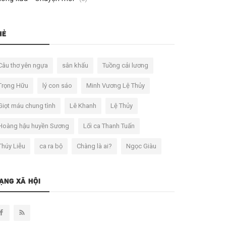
HẺ
Câu thơ yên ngựa
sân khấu
Tuồng cải lương
Trọng Hữu
lý con sáo
Minh Vương Lệ Thủy
Giọt máu chung tình
Lê Khanh
Lệ Thủy
Hoàng hậu huyền Sương
Lối ca Thanh Tuấn
Thúy Liễu
ca ra bộ
Chàng là ai?
Ngọc Giàu
ẠNG XÃ HỘI