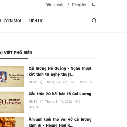
Đăng nhập
/
Đăng ký
CHUYỆN MỚI
LIÊN HỆ
ÀI VIẾT PHỔ BIẾN
Cải lương Hồ Quảng - Nghệ thuật
kết tinh từ nghệ thuật...
Hà Tử
Tháng 2 4, 2023
1
17154
Cấu trúc 20 bài bản tổ Cải Lương
Hà Tử
Tháng 11 16, 2022
0
16925
Ám ảnh tuổi thơ với vở cải lương
kinh dị - Hoàng Hậu K...