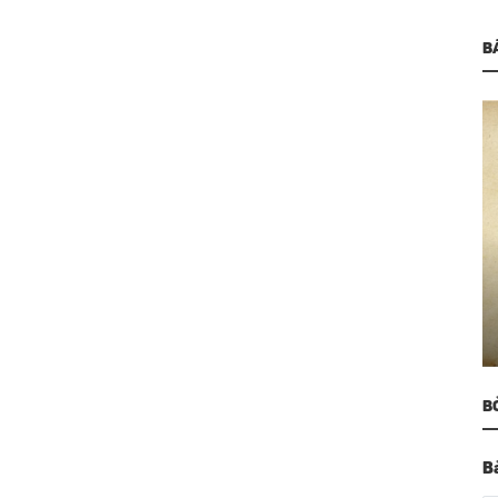
B
Cung Đàn Xưa
ến
Lương Sơn Bá - Chúc Anh Đài và 2
phiên bản cải lương bất hữu...
B
B